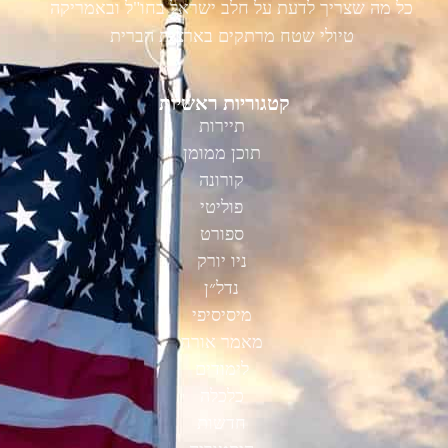
כל מה שצריך לדעת על חלב ישראל בחו"ל ובאמריקה
טיולי שטח מרתקים בארצות הברית
קטגוריות ראשיות
תיירות
תוכן ממומן
קורונה
פוליטי
ספורט
ניו יורק
נדל״ן
מיסיסיפי
מאמר אורח
לימודים
כלכלה
חדשות