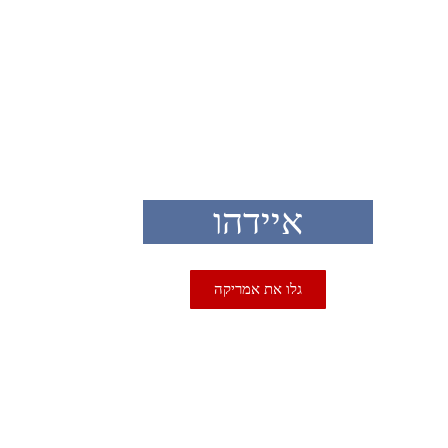
USA
איידהו
גלו את אמריקה
USA