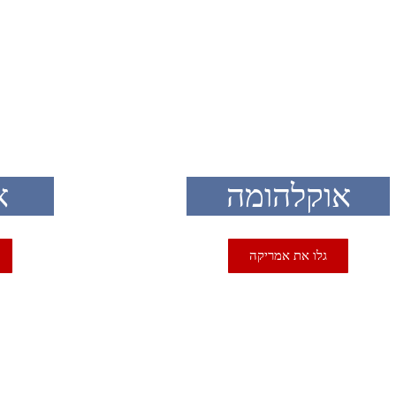
SA
USA
אוקלהומה
א
גלו את אמריקה
SA
USA