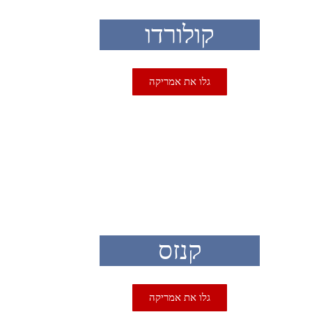
קולורדו
גלו את אמריקה
USA
קנזס
גלו את אמריקה