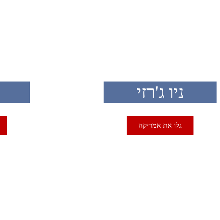
SA
USA
ניו ג'רזי
גלו את אמריקה
SA
USA