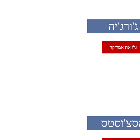
ג'ורג'יה
גלו את אמריקה
U
סצ'וסטס