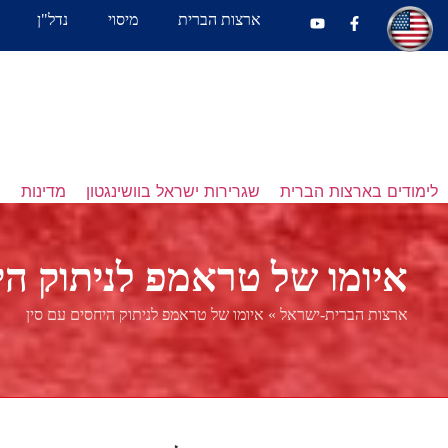
ארצות הברית
מיסוי
נדל"ן
לימודים בארצות הברית
שגרירות ישראל בוושינגטון
מדינות
נ
איומו של טראמפ לניתוק הי
ארצות הברית-ישראל
»
איומו של טראמפ לניתוק היחסים עם סין