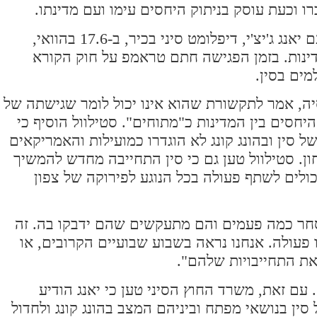
ברו וכעת עוסק בניתוק היחסים עימו ועם מדינתו.
מייק פומפאו, מזכיר המדינה של ארה"ב, נפגש עם יאנג ג'יצ'י, דיפלומט סיני בכיר, ב-17.6 בהוואי,
ינות. בזמן הפגישה חתם טראמפ על חוק הקורא
מים בסין.
סיה, אמר לתקשורת שהוא אינו יכול לומר שגישתה של
חסים בין המדינות כ"מתוחים". סטילוול הוסיף כי
ל סין ובהונג קונג לא הוגדרו כמועילות והאמריקאים
ן. סטילוול טען גם כי סין התחייבה מחדש להמשיך
ולים לשתף פעולה בכל הנוגע לפירוקה של צפון
סחר כמה פעמים והם מתעקשים שהם ידבקו בה. זה
 פעולה. אנחנו נראה בשבוע שבועיים הקרובים, או
ת התחייבויות שלהם".
 עם זאת, משרד החוץ הסיני טען כי יאנג הודיע
ן בנושאי מפתח וביניהם המצב בהונג קונג ולחדול