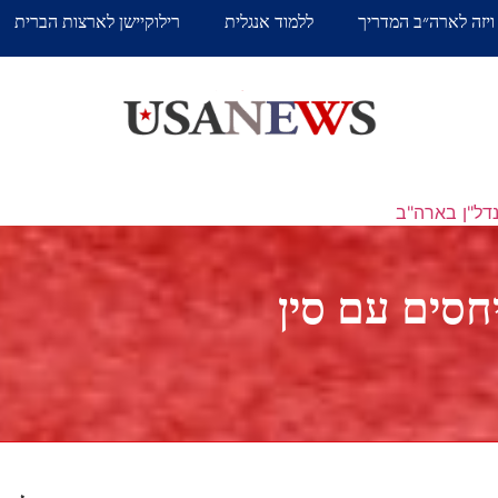
ויזה לארה״ב המדריך
ללמוד אנגלית
רילוקיישן לארצות הברית
דל"ן בארה"ב
חסים עם סין