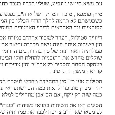
עם נשיא סין שי ג'ינפינג, שעליו הכריז בעבר כח
כשפגישתם לא תרמה להלך הרוח הכללי בין המד
לסנקציות נגד האחראים לדיכוי האויגורים המוסל
דייוויד סטילוול, העוזר למזכיר ארה"ב במזרח א
סין בשיחות איתה הינה גישה מקרבת ותיאר את הי
פעולותיה האחרונות של סין בהודו, בים הדרומי ש
שוקלים מחדש את התוכניות להחלת חוקי הביטחו
בעסקת הסחר והסכים כל ארה"ב וסין צריכים ויכ
קוריאה מנשקה הגרעיני.
סטילוול טען כי "סין התחייבה מחדש לעסקת ה
יהיה מבחן טוב כדי לראות כמה הם ישתפו איתנו
כמה שזה רק ייקח, אם הם אכן מתחילים למלא א
הסינים ראו את השיחות בהוואי כשיחות "בונות".
לפומפאו שארה"ב צריכה לכבד את עמדותיה של סי