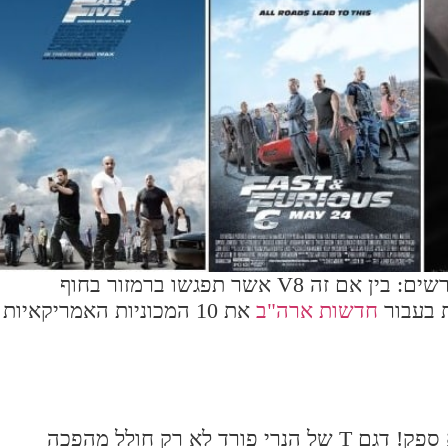
זה המגוון העצום של קלאסיקות אמריקאיות שמרשים: בין אם זה V8 אשר תפגשו ברמזור בחוף
ת בעבור
חדשות ארה"ב
את 10 המכוניות האמריקאיות
המכונית המשפיעה ביותר של המאה ה-20? ללא ספק! דגם T של הנרי פורד לא רק חולל מהפכה