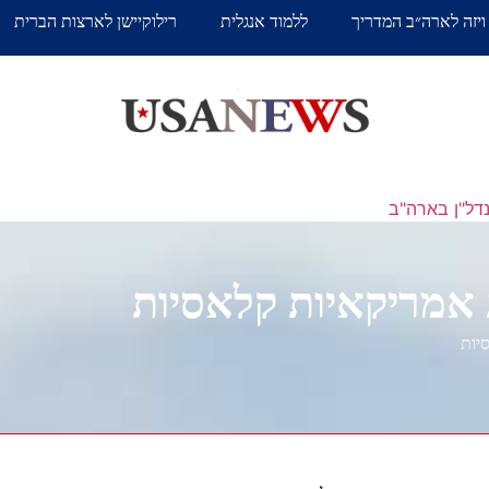
ויזה לארה״ב המדריך
ללמוד אנגלית
רילוקיישן לארצות הברית
דל"ן בארה"ב