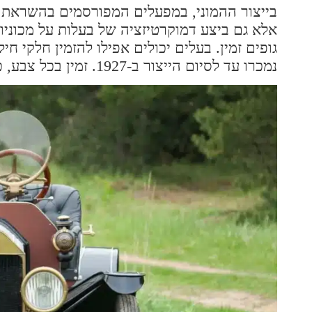
בייצור ההמוני, במפעלים המפורסמים בהשראת ב
נמכרו עד לסיום הייצור ב-1927. זמין בכל צבע, כל עוד הוא היה שחור.