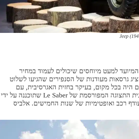
Jeep (194
 בפח, המיועד למעט מיוחסים שיכולים לעמוד במחיר
הציג גרסאות מעודנות של הסנפירים שהגיעו לשלוט
מכוניות האמריקאיות בשנות ה-50. כרום היה בכל מקום, בעיקר בחזית האגרסיבית, עם
"כדורי פגוש יוצאי דופן", שנראו לראשונה במכונית התצוגה המפורסמת של Le Saber שתוכננה על ידי
ודף רכב ואופטימיות של שנות החמישים. אלביס