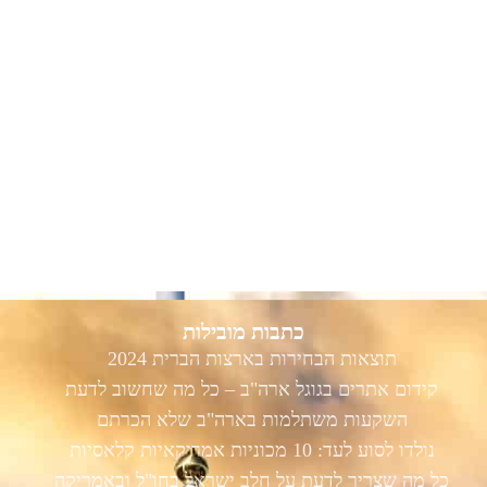
כתבות מובילות
תוצאות הבחירות בארצות הברית 2024
קידום אתרים בגוגל ארה"ב – כל מה שחשוב לדעת
השקעות משתלמות בארה"ב שלא הכרתם
נולדו לסוע לעד: 10 מכוניות אמריקאיות קלאסיות
כל מה שצריך לדעת על חלב ישראל בחו"ל ובאמריקה