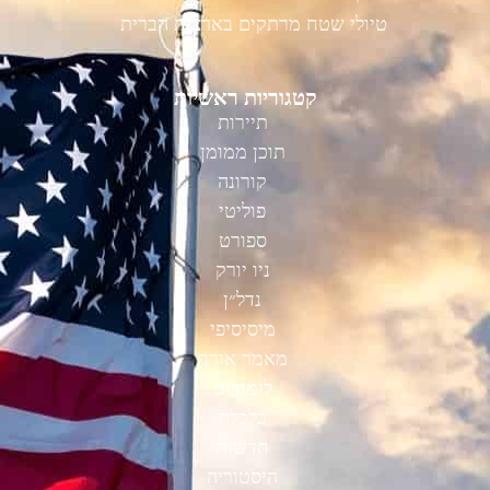
טיולי שטח מרתקים בארצות הברית
קטגוריות ראשיות
תיירות
תוכן ממומן
קורונה
פוליטי
ספורט
ניו יורק
נדל״ן
מיסיסיפי
מאמר אורח
לימודים
כלכלה
חדשות
היסטוריה