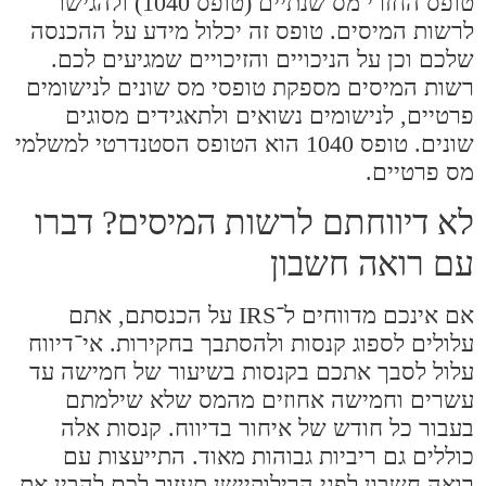
טופס החזרי מס שנתיים (טופס 1040) ולהגישו
לרשות המיסים. טופס זה יכלול מידע על ההכנסה
שלכם וכן על הניכויים והזיכויים שמגיעים לכם.
רשות המיסים מספקת טופסי מס שונים לנישומים
פרטיים, לנישומים נשואים ולתאגידים מסוגים
שונים. טופס 1040 הוא הטופס הסטנדרטי למשלמי
מס פרטיים.
לא דיווחתם לרשות המיסים? דברו
עם רואה חשבון
אם אינכם מדווחים ל־IRS על הכנסתם, אתם
עלולים לספוג קנסות ולהסתבך בחקירות. אי־דיווח
עלול לסבך אתכם בקנסות בשיעור של חמישה עד
עשרים וחמישה אחוזים מהמס שלא שילמתם
בעבור כל חודש של איחור בדיווח. קנסות אלה
כוללים גם ריביות גבוהות מאוד. התייעצות עם
רואה חשבון לפני הרילוקיישן תעזור לכם להבין את