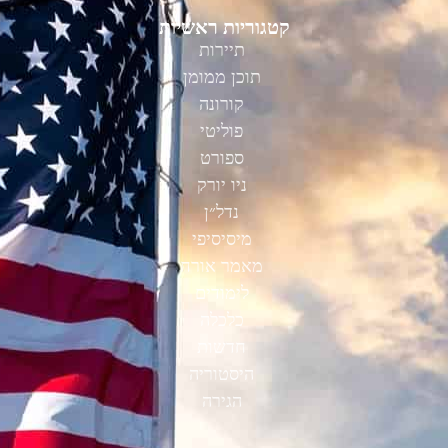
קטגוריות ראשיות
תיירות
תוכן ממומן
קורונה
פוליטי
ספורט
ניו יורק
נדל״ן
מיסיסיפי
מאמר אורח
לימודים
כלכלה
חדשות
היסטוריה
הגירה