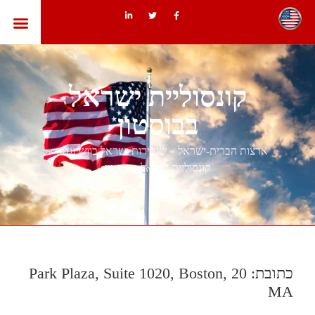
ארצות הב
קונסוליית ישראל
בבוסטון
ארצות הברית-ישראל
»
שגרירות ישראל בוושינגטון
»
קונסוליית ישראל בבוסטון
כתובת: 20 Park Plaza, Suite 1020, Boston,
MA