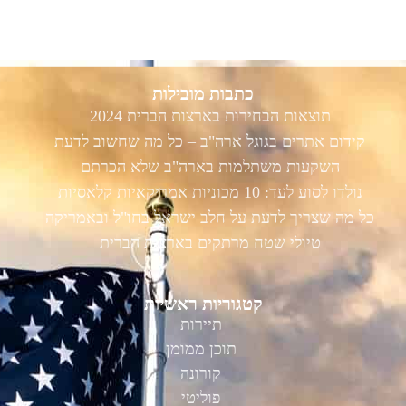
כתבות מובילות
תוצאות הבחירות בארצות הברית 2024
קידום אתרים בגוגל ארה"ב – כל מה שחשוב לדעת
השקעות משתלמות בארה"ב שלא הכרתם
נולדו לסוע לעד: 10 מכוניות אמריקאיות קלאסיות
כל מה שצריך לדעת על חלב ישראל בחו"ל ובאמריקה
טיולי שטח מרתקים בארצות הברית
קטגוריות ראשיות
תיירות
תוכן ממומן
קורונה
פוליטי