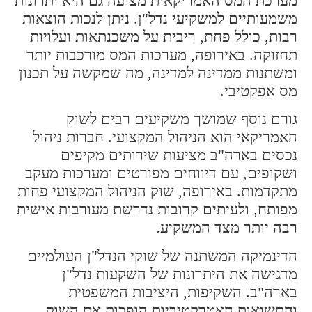
מערכת המס האמריקאית מציעה גם היא יתרונות
משמעותיים למשקיעי נדל"ן. ניתן לנכות הוצאות
רבות, כולל פחת, ריבית על משכנתאות ועלויות
תחזוקה. באירופה, מערכות המס מורכבות יותר
ומשתנות ממדינה למדינה, מה שמקשה על תכנון
מס אפקטיבי.
גורם נוסף שמושך משקיעים רבים לשוק
האמריקאי הוא הניהול המקצועי. חברות ניהול
נכסים בארה"ב מציעות שירותים מקיפים
ושקופים, עם דיווחים מפורטים ומערכות מעקב
מתקדמות. באירופה, שוק הניהול המקצועי פחות
מפותח, ולעיתים קרובות נדרשת מעורבות אישית
רבה יותר מצד המשקיע.
הדינמיקה המשתנה של שוקי הנדל"ן העולמיים
מדגישה את היתרונות של השקעות נדל"ן
בארה"ב. השקיפות, היציבות המשפטית
והתשואות האטרקטיביות הופכות את השוק