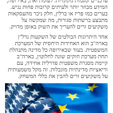
עדכניים ומגמות מקומיות. לעומת זאת, באירופה,
המידע מבוזר יותר ולעיתים קרובות פחות נגיש.
בערים כמו פריז או ברלין, חלק ניכר מהעסקאות
מתבצע ברשתות סגורות, מה שמקשה על
משקיעים זרים להעריך את השוק באופן מדויק.
אחד היתרונות הבולטים של השקעות נדל"ן
בארה"ב הוא האחידות היחסית של המערכת
המשפטית. בעוד שבאירופה כל מדינה מתנהלת
תחת מערכת חוקים שונה לחלוטין, בארה"ב
קיימת מסגרת משפטית פדרלית אחידה, עם
וריאציות מדינתיות מוגבלות. זה מקל משמעותית
על משקיעים זרים להבין את כללי המשחק.