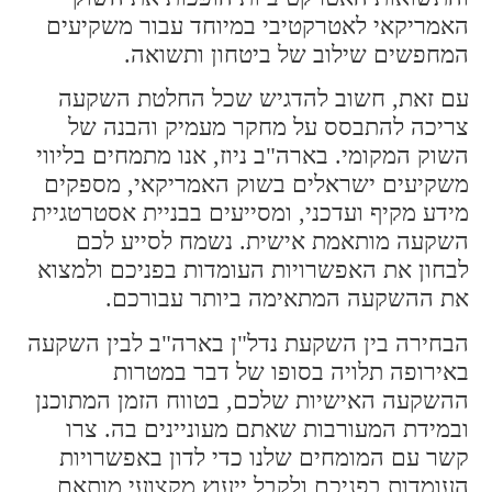
האמריקאי לאטרקטיבי במיוחד עבור משקיעים
המחפשים שילוב של ביטחון ותשואה.
עם זאת, חשוב להדגיש שכל החלטת השקעה
צריכה להתבסס על מחקר מעמיק והבנה של
השוק המקומי. בארה"ב ניוז, אנו מתמחים בליווי
משקיעים ישראלים בשוק האמריקאי, מספקים
מידע מקיף ועדכני, ומסייעים בבניית אסטרטגיית
השקעה מותאמת אישית. נשמח לסייע לכם
לבחון את האפשרויות העומדות בפניכם ולמצוא
את ההשקעה המתאימה ביותר עבורכם.
הבחירה בין השקעת נדל"ן בארה"ב לבין השקעה
באירופה תלויה בסופו של דבר במטרות
ההשקעה האישיות שלכם, בטווח הזמן המתוכנן
ובמידת המעורבות שאתם מעוניינים בה. צרו
קשר עם המומחים שלנו כדי לדון באפשרויות
העומדות בפניכם ולקבל ייעוץ מקצועי מותאם