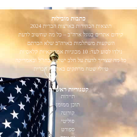
כתבות מובילות
תוצאות הבחירות בארצות הברית 2024
קידום אתרים בגוגל ארה"ב – כל מה שחשוב לדעת
השקעות משתלמות בארה"ב שלא הכרתם
נולדו לסוע לעד: 10 מכוניות אמריקאיות קלאסיות
כל מה שצריך לדעת על חלב ישראל בחו"ל ובאמריקה
טיולי שטח מרתקים בארצות הברית
קטגוריות ראשיות
תיירות
תוכן ממומן
קורונה
פוליטי
ספורט