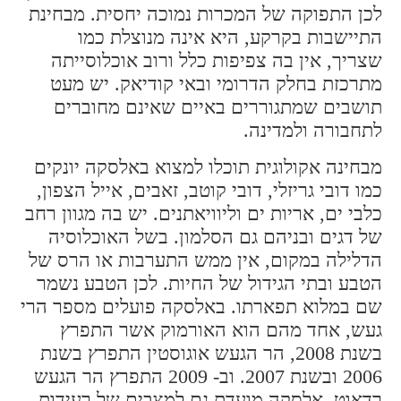
לכן התפוקה של המכרות נמוכה יחסית. מבחינת
התיישבות בקרקע, היא אינה מנוצלת כמו
שצריך, אין בה צפיפות כלל ורוב אוכלוסייתה
מתרכזת בחלק הדרומי ובאי קודיאק. יש מעט
תושבים שמתגוררים באיים שאינם מחוברים
לתחבורה ולמדינה.
מבחינה אקולוגית תוכלו למצוא באלסקה יונקים
כמו דובי גריזלי, דובי קוטב, זאבים, אייל הצפון,
כלבי ים, אריות ים וליוויאתנים. יש בה מגוון רחב
של דגים ובניהם גם הסלמון. בשל האוכלוסיה
הדלילה במקום, אין ממש התערבות או הרס של
הטבע ובתי הגידול של החיות. לכן הטבע נשמר
שם במלוא תפארתו. באלסקה פועלים מספר הרי
געש, אחד מהם הוא האורמוק אשר התפרץ
בשנת 2008, הר הגעש אוגוסטין התפרץ בשנת
2006 ובשנת 2007. וב- 2009 התפרץ הר הגעש
רדאוט. אלסקה מועדת גם למצבים של רעידות