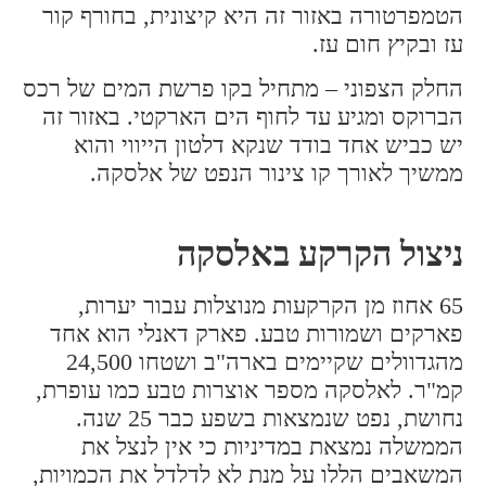
הטמפרטורה באזור זה היא קיצונית, בחורף קור
עז ובקיץ חום עז.
החלק הצפוני – מתחיל בקו פרשת המים של רכס
הברוקס ומגיע עד לחוף הים הארקטי. באזור זה
יש כביש אחד בודד שנקא דלטון הייווי והוא
ממשיך לאורך קו צינור הנפט של אלסקה.
ניצול הקרקע באלסקה
65 אחוז מן הקרקעות מנוצלות עבור יערות,
פארקים ושמורות טבע. פארק דאנלי הוא אחד
מהגדוולים שקיימים בארה"ב ושטחו 24,500
קמ"ר. לאלסקה מספר אוצרות טבע כמו עופרת,
נחושת, נפט שנמצאות בשפע כבר 25 שנה.
הממשלה נמצאת במדיניות כי אין לנצל את
המשאבים הללו על מנת לא לדלדל את הכמויות,