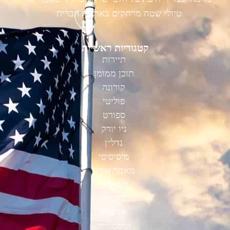
טיולי שטח מרתקים בארצות הברית
קטגוריות ראשיות
תיירות
תוכן ממומן
קורונה
פוליטי
ספורט
ניו יורק
נדל״ן
מיסיסיפי
מאמר אורח
לימודים
כלכלה
חדשות
היסטוריה