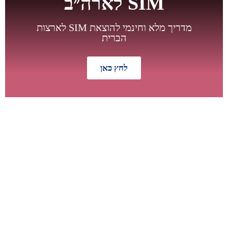
SIM לארה״ב
מדריך מלא וחינמי להוצאת SIM לארצות
הברית
לחץ כאן
מבצע מיוחד