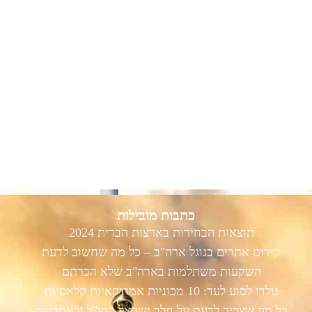
כתבות מובילות
תוצאות הבחירות בארצות הברית 2024
קידום אתרים בגוגל ארה"ב – כל מה שחשוב לדעת
השקעות משתלמות בארה"ב שלא הכרתם
נולדו לסוע לעד: 10 מכוניות אמריקאיות קלאסיות
כל מה שצריך לדעת על חלב ישראל בחו"ל ובאמריקה