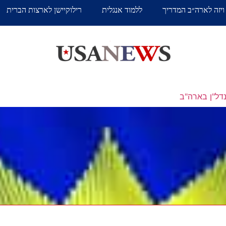
ויזה לארה״ב המדריך
ללמוד אנגלית
רילוקיישן לארצות הברית
דל"ן בארה"ב