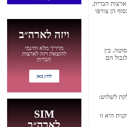
 לברית הפדרלית של ארצות הברית.
וף הן צורפו
ויזה לארה״ב
מדריך מלא וחינמי
וטה. בין
להוצאת ויזה לארצות
גבול הם
הברית
לחץ כאן
לקת לשלוש:
חדש
SIM
 מאז שנת 1992 המפלגה הרפובליקנית היא זו
לארה״ב