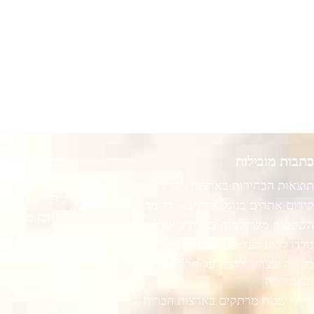
כתבות מובילות
קטגוריות רא
תוצאות הבחירות בארצות הברית 2024
תיירות
קידום אתרים בגוגל ארה"ב – כל מה שחשוב לדעת
תוכן ממומן
השקעות משתלמות בארה"ב שלא הכרתם
קורונה
נולדו לסוע לעד: 10 מכוניות אמריקאיות קלאסיות
פוליטי
כל מה שצריך לדעת על חלב ישראל בחו"ל
ספורט
ובאמריקה
ניו יורק
טיולי שטח מרתקים בארצות הברית
נדל״ן