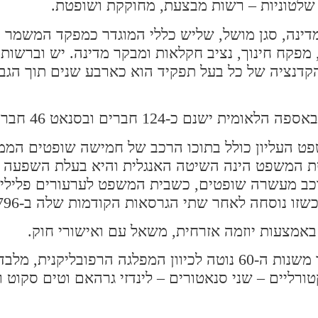
 שלטוניות – רשות מבצעת, מחוקקת ושופטת.
ינה, סגן מושל, שליש כללי המוגדר כמפקד המשמר ה
, מפקח חינוך, נציב חקלאות ומבקר מדינה. יש וברשו
הקדנציה של כל בעל תפקיד הוא כארבע שנים תוך הגב
 כ-124 חברים ובסנאט 46 חברים.
 העליון כולל בתוכו הרכב של חמישה שופטים הממונ
יטת המשפט הינה השיטה האנגלית והיא בעלת השפעה
כב מעשרה שופטים, כשבית המשפט לערעורים פליליי
אמצעות יוזמה אזרחית, משאל עם ואישורי חוק.
המדינה נחשבה בעבר למעוז המפלגה הדמוקרטית אך משנות ה-60 נוטה לכיוון המפלגה הרפובלי
197. למדינה תשעה אלקטורליים – שני סנאטורים – לינדזי גרהאם וטים 