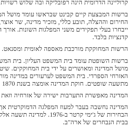
קרוליינה הדרומית הינה רפובליקה ובה שלוש רשויות
ברשות המבצעת קיים קבינט שבראשו עומד מושל המד
החירום וההצלה, תובע כללי, מזכיר מדינה, שר אוצר
ייבחרו בעלי תפקידים משני המפלגות השונות. אורך 
קדנציות בלבד.
הרשות המחוקקת מורכבת מאספה לאומית ומסנאט. באספה הלאומית ישנם
ברשות השופטת עומד בית המשפט העליון. בית המשפט
מושל המדינה ומאושרים על ידי בית המחוקקים. ש
האזרחי הספרדי. בית המשפט לערעורים במדינה מור
מתשעה שופטים. חוקת המדינה אומצה בשנת 1870 כשזו נוסחה לאחר שתי הגרסאות הקודמות שלה ב-1796 ו-1834.
המדינה מאפשרת התערבות ישירה של אזרחיה וזאת ב
הבחירות של ג'ימי קרטר ב-6
בבית הנבחרים של ארה"ב.