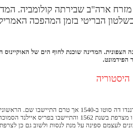
 מזרח ארה"ב שבירתה קולומביה. המדי
ר מרדו בשלטון הבריטי בזמן המהפכה האמרי
נה הצפונית. המדינה שוכנת לחוף הים של האוקיינוס ה
 הפידמונט.
היסטוריה
הספרדים הגיעו למקום לחוף במדינה בהנהגתו של ארננדו דה סוטו ב-1540 אך טרם התי
היו הוגנוטים מצרפת בהנהגתו של ז'אן ריבו אשר ברחו מצרפת בשנת 1562 והתיישבו בפריס איי
ים לעצמם ספינה על מנת לנסות ולשוב גם כן לצרפת.