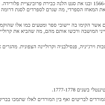
הספרדים בנו את פורט פיליפה על גבי פריס איילנד ב-1566 ובנו את סנט הלנה כבירת פרובינצי
 את המאחז הספרדי, מה שגרם לספרדים לסגת דרומה 
 אשר הקימו בה יישובי ספר ומטעים כמו אלו שהוקמו 
יאנים כנגד זכייני המושבה ורכשו אותם מהם, מה שהביא את קרול
תושבים מהמושבות וירג'יניה, פנסילבניה וקרוליינה הצפונית. מהגרי
שנים 1777-1778.
רדים לבריטים ואף בין המורדים לאלו שתמכו בבריט