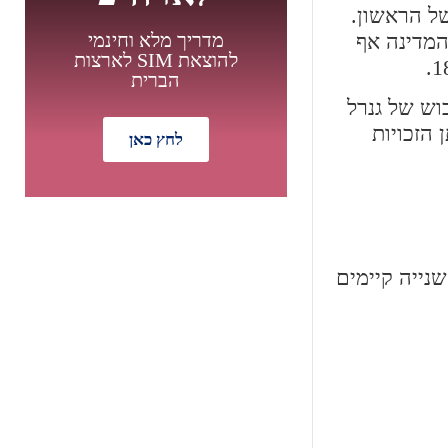
מושל הראשון.
'ון קלהון להיות סגן נשיא ארה"ב והוביל את המדינה לביטול חוק התעריפים הפדרלי ב-1832. המדינה אף
מדריך מלא וחינמי
להוצאת SIM לארצות
הברית
ש של גנרל
ן הזכויות
לחץ כאן
מבצע מיוחד
ת העולם השנייה קיימים