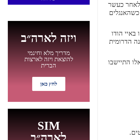
ית פלורידה. לאחר כעשר
כשהאנגלים
באיי הודו
ויזה לארה״ב
יינה הדרומית
מדריך מלא וחינמי
להוצאת ויזה לארצות
ם אלו התיישבו
הברית
לחץ כאן
חדש
SIM
ים.
לארה״ב