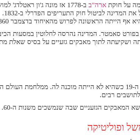
מה על חוקת
ארה"ב
ב-1778 אז מונה ג'ון ראטלדג' ל
ב-1824 הגיע ג
א אף הייתה הראשונה לפרוש מהאיחוד בדצמבר 1860.
ורט סאמטר. המדינה נהרסה לחלוטין במסעות הכיבו
זימן את היחלשותה ושקיעתה לתוך מאבקים גזעיים על בסיס שאלת מת
המהפכה התעשייתית הגיעה למדינה רק בסוף המאה ה-19 כשהיא לא הייתה מוכנה לה. ממלחמ
תושבים רבים.
ל ופוליטיקה