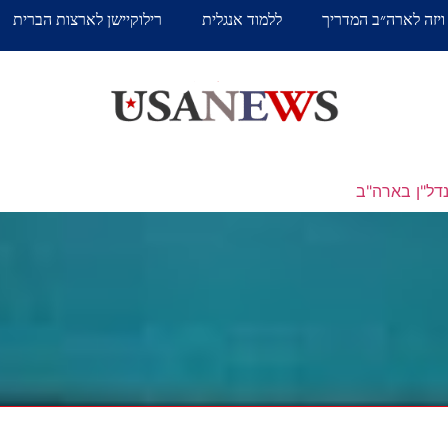
ויזה לארה״ב המדריך
ללמוד אנגלית
רילוקיישן לארצות הברית
דל"ן בארה"ב