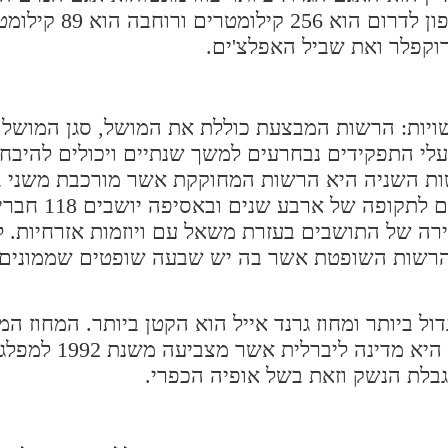
השישי בגודלו בארצות הברית. אורכה של 
וקפלר ואת שביל האפלצ'ים.
ויות: הרשות המבצעת כוללת את המושל, סגן המושל,
עלי התפקידים נבחרעים למשך שנתיים ויכולים להיבח
שות השניה היא הרשות המחוקקת אשר מורכבת משני 
הלאומית והסנאט. בסנאט יושבים 9
ה של התושבים בעזרת משאל עם ויוזמות אזרחיות. 
 הרשות השופטת אשר בה יש שבעה שופטים שממונים 
דול ביותר ומחוז גרנד אייל הוא הקטן ביותר. המחוז המ
הוא מחוז שיטנדן שבו שוכנת העיר ברל
גבלת הנשק וזאת בשל אופיה הכפרי.