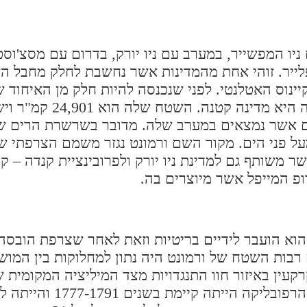
יו המפשייר, במערב עם ניו יורק, בדרום עם מסצ'וסט
פלייר. זוהי אחת מהמדינות אשר נחשבת לחלק מחבל הא
יינוס האטלנטי. לפני שנכנסה להיות חלק מן האיחוד 
הברית, היא הייתה רפובליקה עצמאית. המדינה עצמ
בשרשרת זו נישא לגובה של 1339 מטר מעל פני הים. מקור השם ורמונט נגזר משמם ה
 משותף גם למדינת ניו יורק ולפרובינציית קנדה – קוו
פ המייפל אשר מיוצרים בה.
וא הועבר לידיים בריטיות וזאת לאחר שצרפת הובס
ל האינדיאנים בשנים: 1754-1763. שנים רבות השטח של ורמונט היה נתון למחלוקות בין
רקעין באיזור חוו התנגדויות מצד המיליציה המקומית 
הצליחה לגבור עליהם ולהקים את רפובליקת ורמונט. הרפובליקה