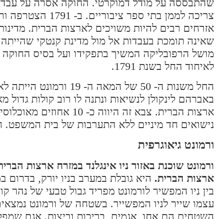
אזרחים רבים להיות משויכים לארצות הברית. מדינות 
שאינה תומכת בעבדות אל מול מדינת קנטקי שהייתה
מושל הרפובליקה המשיך בתפקידו ועל בסיס החוקה 
לאיחוד החל בשנת 1791.
החל משנות ה- 50 של המ
ארצות הברית. צבא זה הי
נישואים חד מיניים ללא התערבות של בית המשפט. חוק ז
ורמונט גיאוגרפית
ארצות הברית.
היא גובלת במערב בניו יורק, בדרום ב
בין ניו המפשיר לורמונט מפריד גבול טבעי של נהר ק
השטחים הם אחו, אגמים, בריכות וביצות. אגם שמפלי