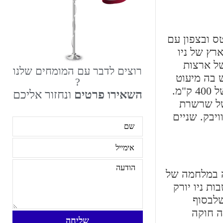
ס ובצפון עם
רץ של ניו
של ארצות
רוצים לדבר עם המומחים שלנו
ה היא מדינה קטנה. השטח שלה הוא 24,901 קמ"ר ויש בה מיעוט
?
אוכלוסין. המיוחד במדינה זה שרשרת ההרים הירוקים אשר נמצאים במערב שלה. מדובר בשרשרת הרים של 400 ק"מ.
השאירו פרטים
ונחזור אליכם
צרפתי של שרשרת
יבק. שניים
ה במלחמה של
 המושבות ניו יורק
שלבסוף
 הייתה קיימת בשנים 1777-1791 והייתה לה חוקה
שליחה