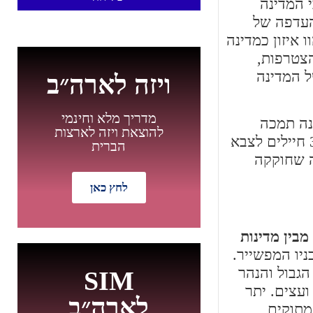
יקה זכות הצבעה לכל גבר מעל גיל 21 וקבעה כי המדינה
חוד ארצות הברית כמדינה ה- 14 וזאת בשל העדפה של
 איזון כמדינה
צטרפות,
 המדינה
ויזה לארה״ב
מדריך מלא וחינמי
המדינה תמכה
להוצאת ויזה לארצות
באברהם לינקולן לנשיאות ונתנה לו רוב קולות גדול מאוד. במלחמת העצמאות שלחה ורמונט יותר מ- 33,000 חיילים לצבא
הברית
אשונה שחוקקה
לחץ כאן
ורמונט שוכנת באזור ניו אינגלנד במזרח ארצות הברית, מבחינת גודל היא קטנה מאוד ונמצאת במקום ה- 45 מבין מדינות
חדש
ניו המפשייר.
הגבול והנהר
SIM
חה מכוסה ביערות ועצים. יתר
לארה״ב
מתוקים