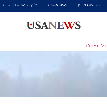
ויזה לארה״ב המדריך
ללמוד אנגלית
רילוקיישן לארצות הברית
דל"ן בארה"ב