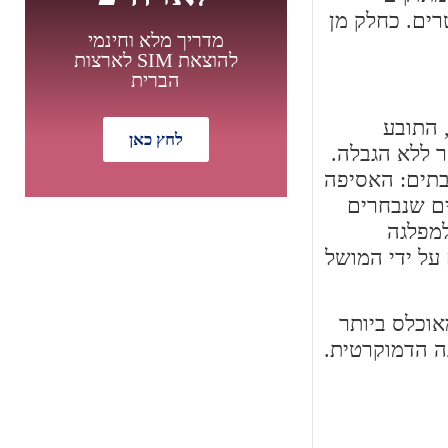
ורמונט מצפון לדרום הוא 256 קילומטרים ורוחבה הוא 89 קילומטרים. כחלק מן
מדריך מלא וחינמי
להוצאת SIM לארצות
הברית
 התובע
לחץ כאן
ר ללא הגבלה.
בתים: האסיפה
5 חברים שנבחרים לתקופה של ארבע שנים ובאסיפה יושבים 118 חברים שנבחרים
מבצע מיוחד
למפלגה
על ידי המושל
אוכלס ביותר
ינגטון. ורמונט היא מדינה ליברלית אשר מצביעה משנת 1992 למפלגה הדמוקרטית.