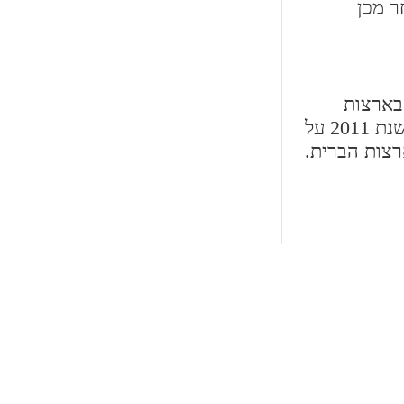
ל תושביה. לאחר מכן
כילה ביותר בארצות
הברית. בשנה אחת מוציאים בורמונט על תלמיד כ- 11,548 דולרים. שיעור מסיימי התיכון הוא גבוה ועמד בשנת 2011 על
 ראשון לפחות אל מול 28 אחוזים בכלל ארצות הברית.