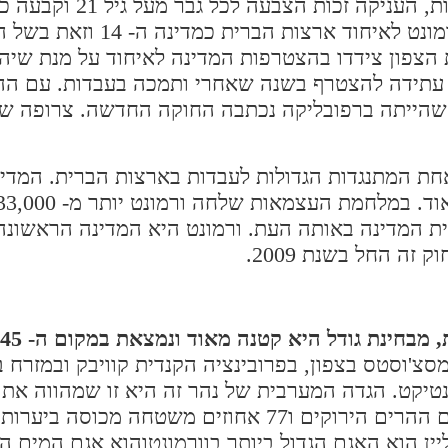
שהתבססה על מודל דמוקרטי. החוקה אסרה על עבדות, הענ
צריכה לממן בתי ספר ציבוריים. ב- 1791 הצטרפה ורמונט לאי
הצפון צידדו בהצטרפות המדינה לאיחוד על מנת שיהוו
 עתידה להצטרף בשנה שאחרי ותמכה בעבדות. עם הה
שהייתה ברפובליקה נכתבה החוקה החדשה. צרופה של
אה ה- 19 ורמונט הייתה לאחת המתנגדות הגדולות לעבדות בארצות הברית. 
ווה כ- 10 אחוזים מאוכלוסיית המדינה באותה העת. ורמונט היא המדינה הר
ה החל בשנת 2009.
מסצ'וסטס בצפון, בפרובינציה הקנדית קוויבק ובמזרח ב
ונטיקט. הגדה המערבית של נהר זה היא זו שמהווה את 
עצמו שייר לניו המפשייר. בשטחה של ורמונט נמצאים ההרים הירוקים ו77 אחוזים משט
ין הוא האגם הגדול ביותר בוורמונטוהוא אגם המים ה