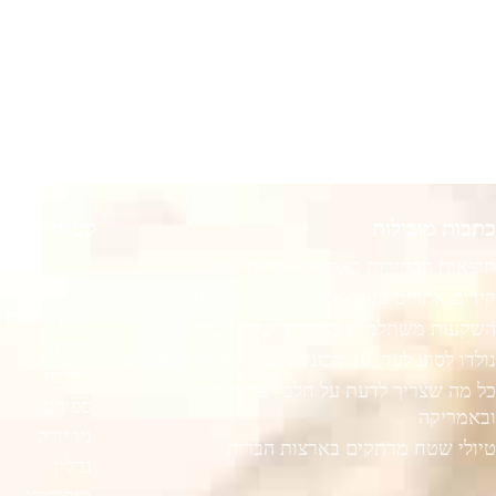
כתבות מובילות
קטגוריות רא
תוצאות הבחירות בארצות הברית 2024
תיירות
קידום אתרים בגוגל ארה"ב – כל מה שחשוב לדעת
תוכן ממומן
השקעות משתלמות בארה"ב שלא הכרתם
קורונה
נולדו לסוע לעד: 10 מכוניות אמריקאיות קלאסיות
פוליטי
כל מה שצריך לדעת על חלב ישראל בחו"ל
ספורט
ובאמריקה
ניו יורק
טיולי שטח מרתקים בארצות הברית
נדל״ן