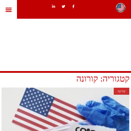
ארצות הב
קטגוריה: קורונה
קורונה