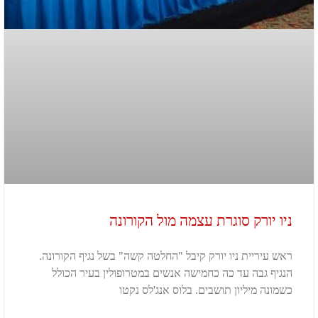
ניו יורק סוגרת עצמה מול הקורונה
ראש עיריית ניו יורק קיבל "החלטה קשה" בשל נגיף הקורונה.
הנגיף גבה עד כה כחמישה אנשים במטרופולין בעיר הכולל
כשמונה מיליון תושבים. בלוס אנג'לס נקטו