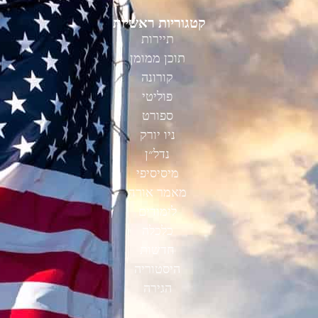
קטגוריות ראשיות
תיירות
תוכן ממומן
קורונה
פוליטי
ספורט
ניו יורק
נדל״ן
מיסיסיפי
מאמר אורח
לימודים
כלכלה
חדשות
היסטוריה
הגירה