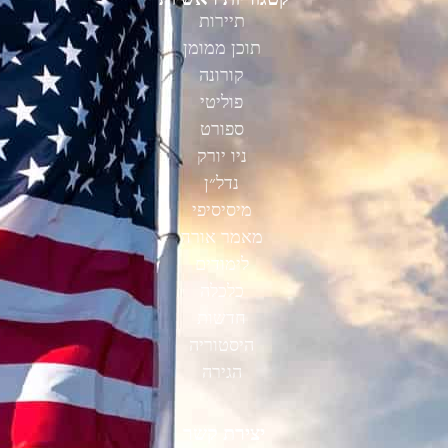
תיירות
תוכן ממומן
קורונה
פוליטי
ספורט
ניו יורק
נדל״ן
מיסיסיפי
מאמר אורח
לימודים
כלכלה
חדשות
היסטוריה
הגירה
יצירת קשר