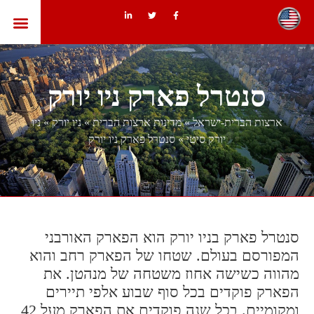
ארצות הב
סנטרל פארק ניו יורק
ארצות הברית-ישראל
»
מדינות ארצות הברית
»
ניו יורק
»
ניו
יורק סיטי
»
סנטרל פארק ניו יורק
סנטרל פארק בניו יורק הוא הפארק האורבני
המפורסם בעולם. שטחו של הפארק רחב והוא
מהווה כשישה אחוז משטחה של מנהטן. את
הפארק פוקדים בכל סוף שבוע אלפי תיירים
ומקומיים. בכל שנה פוקדים את הפארק מעל 42