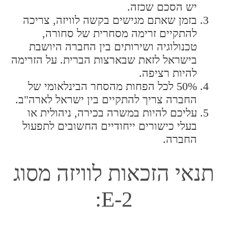
יש הסכם שכזה.
וטכנולוגיה, בין מדינת ישראל או מדינה אחרת בה
אתם אזרחים, אתם נדרשים להגיש בקשה לוויזה
בזמן שאתם מגישים בקשה לוויזה, צריכה
מסוג E-1, הנקראת וויזת אמנת מסחר. אם
להתקיים זרימה מסחרית של סחורה,
המטרה שלכם היא לא מסחר אבל קשורה
בפיתוח או ניהול מיזם בו השקעתם ומתקיים
טכנולוגיה ושירותים בין החברה היושבת
בארצות הברית עליכם למלות פרטים ובקשה
בישראל לזאת שבארצות הברית. על הזרימה
לוויזת מסוג E-2, הנקראת וויזת משקיע.
להיות רציפה.
50% לכל הפחות מהסחר הבינלאומי של
החברה צריך להתקיים בין ישראל לארה"ב.
עליכם להיות במשרה בכירה, ניהולית או
בעלי כישורים ייחודיים החשובים לתפעול
החברה.
תנאי הזכאות לוויזה מסוג
E-2: