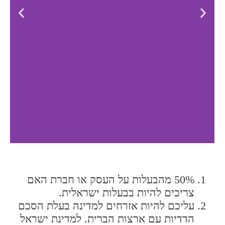
מי נדרש להוציא ויזת
סוחרים/משקיעים
50% מהבעלות על העסק או חברת האם
לאמריקה?
צריכים להיות בבעלות ישראלית.
עליכם להיות אזרחים למדינה בעלת הסכם
אם אתם מעוניינים לעסוק במסחר בארצות
הדדיות עם ארצות הברית. למדינת ישראל
הברית מכל סוג שהוא, למשל מסחר בשירותים