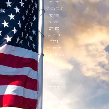
תיירות
תוכן ממומן
קורונה
פוליטי
ספורט
ניו יורק
נדל״ן
מיסיסיפי
מאמר אורח
לימודים
כלכלה
חדשות
היסטוריה
הגירה
יצירת קשר