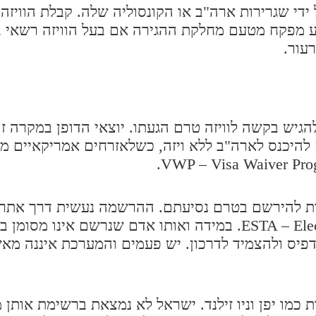
די שגרירות ארה"ב או הקונסוליה שלה. קבלת הוויזה 
 מפקח מטעם מחלקת ההגירה אם בעל הוויזה רשאי ב
עור.
להגיש בקשה לוויזה טרם הגעתו. יוצאי הדופן במקרה ז
 להיכנס לארה"ב ללא ויזה, כשלאזרחים אמריקאיים מ
ל אזרחי 36 המדינות המורשות להירשם בטרם נסיעתם. ההרשמה נעשית דר
ממשלת ארה"ב – ESTA – Electronic System for Authorization. במידה ואותו אדם שנרשם
דפיס ולהצמיד לדרכון. יש פעמים והמערכת איננה מ
כמו יפן וניו זילנד. ישראל לא נמצאת ברשימת אותן מ