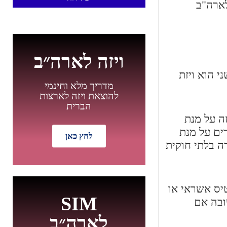
לארה"ב
ויזה לארה״ב
י הוא ויזת
מדריך מלא וחינמי
להוצאת ויזה לארצות
הברית
זה על מנת
ים ומהגרים על מנת
לחץ כאן
ה בלתי חוקית
חדש
רה באמצעות כרטיס אשראי או
SIM
ובה אם
לארה״ב