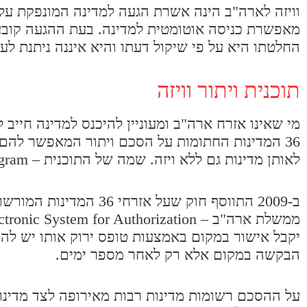
וויזה לארה"ב הינה אשרת הגעה למדינה המונפקת על י
מאפשרת כניסה אוטומטית למדינה. בעת ההגעה קובע
החלטתו היא על פי שיקול דעתו והיא איננה ניתנת לער
תוכנית ויתור וויזה
מי שאינו אזרח ארה"ב ומעוניין להיכנס למדינה חייב 
36 המדינות החתומות על הסכם ויתור המאפשר להם
לאותן מדינות גם ללא ויזה. שמה של התוכנית – VWP – Visa Waiver Program.
ב-2009 התווסף חוק שע
יקבל אישור במקום באמצעות טופס ירוק אותו יש לה
הבקשה במקום אלא רק לאחר מספר ימים.
על ההסכם רשומות מדינות רבות מאירופה לצד מדינות 