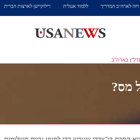
ויזה לארה״ב המדריך
ללמוד אנגלית
רילוקיישן לארצות הברית
דל"ן בארה"ב
 מס?
 הסכם דו־צדדי שגובש כדי למנוע גביית תשלומים