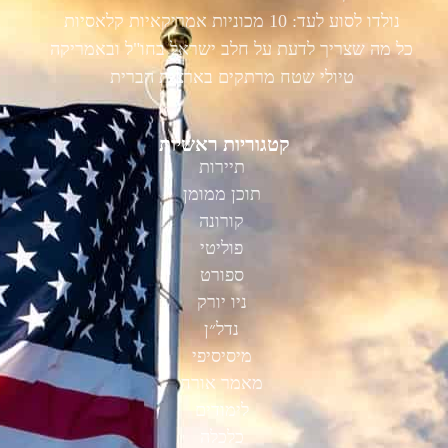
נולדו לסוע לעד: 10 מכוניות אמריקאיות קלאסיות
כל מה שצריך לדעת על חלב ישראל בחו"ל ובאמריקה
טיולי שטח מרתקים בארצות הברית
קטגוריות ראשיות
תיירות
תוכן ממומן
קורונה
פוליטי
ספורט
ניו יורק
נדל״ן
מיסיסיפי
מאמר אורח
לימודים
כלכלה