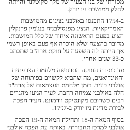
מסורתי של בנו הצעיר של מלך סקוטלנד והייתה
לחלק ממושבת ניו יורק.
ב-1754 התכנסו באולבני נציגים מהמושבות
האמריקאיות. הנציג מפנסילבניה בנג'מין פרנקלין
הציע בפעם הראשונה איחוד של כלל המושבות.
מדובר בהצעה שלא הוכרה אף פעם באופן רשמי
אך הייתה לה השפעה על חוקת ארה"ב שתכתב
כ-33 שנים אחרי.
עד כתיבת החוקה התרחשה מלחמת הצרפתים
והאינדיאנים, מה שהביא לקשיים בפיתוחה של
אולבני כעיר. בזמן מלחמת העצמאות של ארה"ב
חלה באולבני צמיחה רחבה. לעיר הגיעו מהגרים
רבים כשרובם מקונטיקט וורמונט. העיר הפכה
לבירת מדינת ניו יורק ב-1797.
בסוף המאה ה-18 ותחילת המאה ה-19 הפכה
אולבני למרכז תחבורתי. באותה עת הפכה אולבני