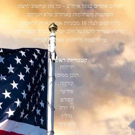
קידום אתרים בגוגל ארה"ב – כל מה שחשוב לדעת
השקעות משתלמות בארה"ב שלא הכרתם
נולדו לסוע לעד: 10 מכוניות אמריקאיות קלאסיות
כל מה שצריך לדעת על חלב ישראל בחו"ל ובאמריקה
טיולי שטח מרתקים בארצות הברית
קטגוריות ראשיות
תיירות
תוכן ממומן
קורונה
פוליטי
ספורט
ניו יורק
נדל״ן
מיסיסיפי
מאמר אורח